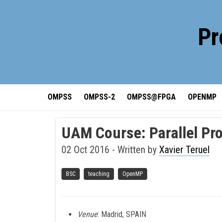
Pr
OMPSS
OMPSS-2
OMPSS@FPGA
OPENMP
UAM Course: Parallel P
02 Oct 2016
- Written by
Xavier Teruel
BSC
teaching
OpenMP
Venue
: Madrid, SPAIN