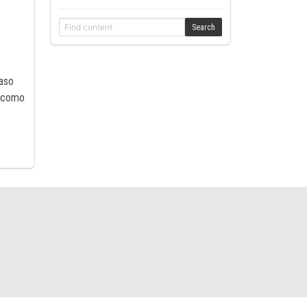
Search
paso
n como